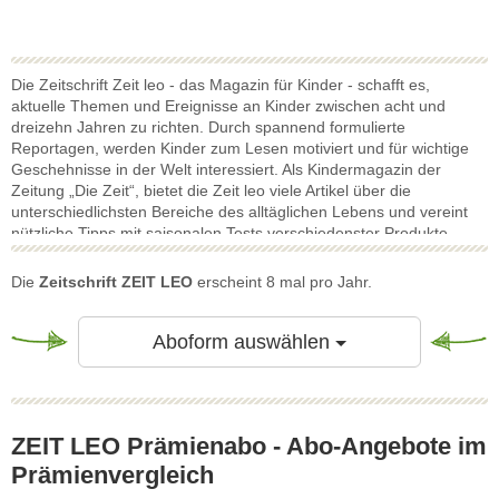
Die Zeitschrift Zeit leo - das Magazin für Kinder - schafft es,
aktuelle Themen und Ereignisse an Kinder zwischen acht und
dreizehn Jahren zu richten. Durch spannend formulierte
Reportagen, werden Kinder zum Lesen motiviert und für wichtige
Geschehnisse in der Welt interessiert. Als Kindermagazin der
Zeitung „Die Zeit“, bietet die Zeit leo viele Artikel über die
unterschiedlichsten Bereiche des alltäglichen Lebens und vereint
nützliche Tipps mit saisonalen Tests verschiedenster Produkte.
Dabei fördert die Zeitschrift eine ausgeglichene Freizeit und bringt
Kindern wichtige Aspekte und Geschehnisse in der Welt auf
Die
Zeitschrift ZEIT LEO
erscheint 8 mal pro Jahr.
spielerische Art und weise näher. Den jungen Leser erwarten breit
gefächerte Themengebiete, die sich selbst der Wirtschaft und
Forschung widmen, neben spannenden Geschichten, die neugierig
Toggle Dropdow
Aboform auswählen
machen. Wie auch die Zeitung „Die Zeit“ punktet die Zeit leo durch
ihren Informationsgehalt, der Kinder motiviert, die Welt zu
entdecken.
ZEIT LEO Prämienabo - Abo-Angebote im
Prämienvergleich