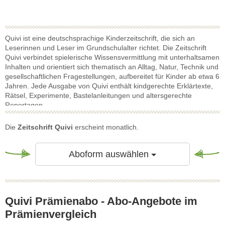
Quivi ist eine deutschsprachige Kinderzeitschrift, die sich an
Leserinnen und Leser im Grundschulalter richtet. Die Zeitschrift
Quivi verbindet spielerische Wissensvermittlung mit unterhaltsamen
Inhalten und orientiert sich thematisch an Alltag, Natur, Technik und
gesellschaftlichen Fragestellungen, aufbereitet für Kinder ab etwa 6
Jahren. Jede Ausgabe von Quivi enthält kindgerechte Erklärtexte,
Rätsel, Experimente, Bastelanleitungen und altersgerechte
Reportagen.
Quivi legt besonderen Wert auf eine verständliche Sprache, hohe
gestalterische Qualität und pädagogisch geprüfte Inhalte. Ziel der
Die
Zeitschrift Quivi
erscheint monatlich.
Zeitschrift ist es, Neugier zu wecken und einen frühen Zugang zu
Bildungsthemen zu fördern. Die Inhalte sind abwechslungsreich
und greifen sowohl aktuelle als auch saisonale Themen auf, die
Toggle Dropdow
Aboform auswählen
Kinder in ihrer Lebenswelt ansprechen.
Ein Quivi Abo ermöglicht den regelmäßigen Bezug der Zeitschrift
und sorgt dafür, dass keine Ausgabe verpasst wird. Mit einem Quivi
Abo erhalten Kinder monatlich neue Impulse zum Entdecken,
Quivi Prämienabo - Abo-Angebote im
Lernen und Mitmachen. Die Zeitschrift eignet sich sowohl für den
privaten Gebrauch als auch für den Einsatz in Schule und Freizeit.
Prämienvergleich