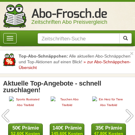
Zeitschriften Abo Preisvergleich
Toggle
navigation
×
Top-Abo-Schnäppchen:
Alle aktuellen Abo-Schnäppchen
und Top-Aktionen auf einen Blick!
» zur Abo-Schnäppchen-
Übersicht
Aktuelle Top-Angebote - schnell
zuschlagen!
Previous
Next
50€ Prämie
140€ Prämie
35€ Prämie
52,60€ Kosten
145,60€ Kosten
47,80€ Kosten