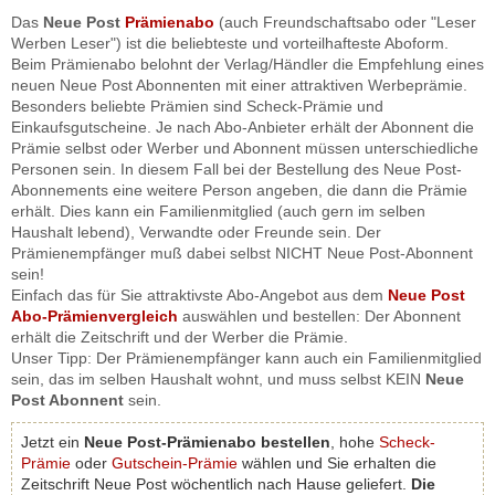
Das
Neue Post
Prämienabo
(auch Freundschaftsabo oder "Leser
Werben Leser") ist die beliebteste und vorteilhafteste Aboform.
Beim Prämienabo belohnt der Verlag/Händler die Empfehlung eines
neuen Neue Post Abonnenten mit einer attraktiven Werbeprämie.
Besonders beliebte Prämien sind Scheck-Prämie und
Einkaufsgutscheine. Je nach Abo-Anbieter erhält der Abonnent die
Prämie selbst oder Werber und Abonnent müssen unterschiedliche
Personen sein. In diesem Fall bei der Bestellung des Neue Post-
Abonnements eine weitere Person angeben, die dann die Prämie
erhält. Dies kann ein Familienmitglied (auch gern im selben
Haushalt lebend), Verwandte oder Freunde sein. Der
Prämienempfänger muß dabei selbst NICHT Neue Post-Abonnent
sein!
Einfach das für Sie attraktivste Abo-Angebot aus dem
Neue Post
Abo-Prämienvergleich
auswählen und bestellen: Der Abonnent
erhält die Zeitschrift und der Werber die Prämie.
Unser Tipp: Der Prämienempfänger kann auch ein Familienmitglied
sein, das im selben Haushalt wohnt, und muss selbst KEIN
Neue
Post Abonnent
sein.
Jetzt ein
Neue Post-Prämienabo bestellen
, hohe
Scheck-
Prämie
oder
Gutschein-Prämie
wählen und Sie erhalten die
Zeitschrift Neue Post wöchentlich nach Hause geliefert.
Die