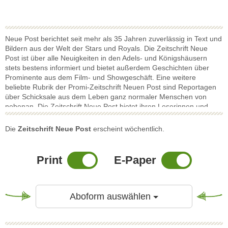
Neue Post berichtet seit mehr als 35 Jahren zuverlässig in Text und
Bildern aus der Welt der Stars und Royals. Die Zeitschrift Neue
Post ist über alle Neuigkeiten in den Adels- und Königshäusern
stets bestens informiert und bietet außerdem Geschichten über
Prominente aus dem Film- und Showgeschäft. Eine weitere
beliebte Rubrik der Promi-Zeitschrift Neuen Post sind Reportagen
über Schicksale aus dem Leben ganz normaler Menschen von
nebenan. Die Zeitschrift Neue Post bietet ihren Leserinnen und
Lesern auch wertvolle Alltagshilfen in den Bereichen Mode,
Kosmetik und Gesundheit. Viele Rätsel und zahlreiche Rezepte
Die
Zeitschrift Neue Post
erscheint wöchentlich.
ergänzen die gelungene Mischung des Blattes. Wer ein
unterhaltsames, ansprechend gestaltetes Magazin sucht, das eine
Vielzahl von interessanten Themen rund um Stars & Royals
Print
E-Paper
abdeckt, ist bei der Zeitschrift Neue Post richtig. Es ist sicher kein
Zufall, dass sich unzählige Stammleser regelmäßig auf das
Erscheinen der aktuellen Zeitschrift Neue Post freuen.
Toggle Dropdow
Aboform auswählen