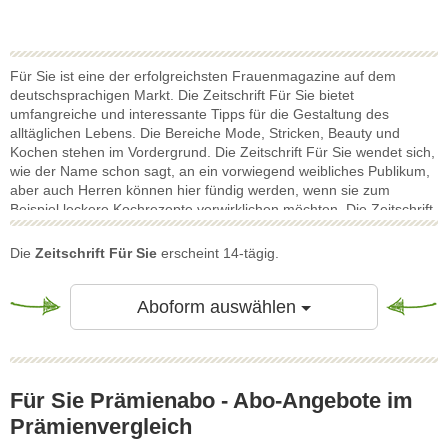
Für Sie ist eine der erfolgreichsten Frauenmagazine auf dem
deutschsprachigen Markt. Die Zeitschrift Für Sie bietet
umfangreiche und interessante Tipps für die Gestaltung des
alltäglichen Lebens. Die Bereiche Mode, Stricken, Beauty und
Kochen stehen im Vordergrund. Die Zeitschrift Für Sie wendet sich,
wie der Name schon sagt, an ein vorwiegend weibliches Publikum,
aber auch Herren können hier fündig werden, wenn sie zum
Beispiel leckere Kochrezepte verwirklichen möchten. Die Zeitschrift
berücksichtigt die für die Jahreszeit üblichen Produkte wie etwa
jene in der Spargel- und Erdbeerzeit. Neben den Grundthemen von
Die
Zeitschrift Für Sie
erscheint 14-tägig.
Für Sie werden auch besondere Ereignisse, wozu der Muttertag
zählt, angesprochen und diesbezüglich anregende Ideen vermittelt.
Für Sie befasst sich zudem mit dem Thema Familie und nimmt eine
Toggle Dropdow
Aboform auswählen
beratende Funktion ein. Auch im Punkt Gesundheit engagiert sich
die Zeitschrift, in dem sie Vorschläge zum Abnehmen und zur
Fitness gibt. Das wohl beste Angebot für die Für Sie finden Sie in
unserem Preisvergleich.
Für Sie Prämienabo - Abo-Angebote im
Prämienvergleich