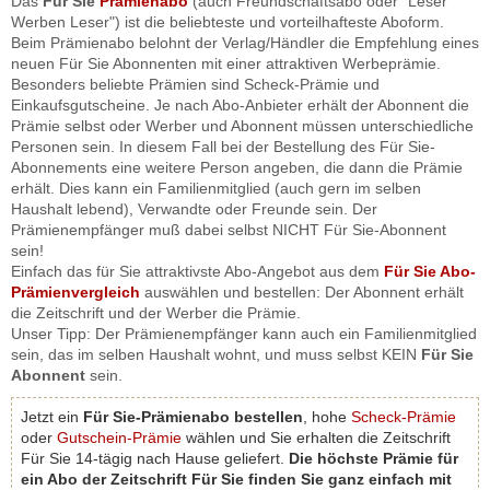
Das
Für Sie
Prämienabo
(auch Freundschaftsabo oder "Leser
Werben Leser") ist die beliebteste und vorteilhafteste Aboform.
Beim Prämienabo belohnt der Verlag/Händler die Empfehlung eines
neuen Für Sie Abonnenten mit einer attraktiven Werbeprämie.
Besonders beliebte Prämien sind Scheck-Prämie und
Einkaufsgutscheine. Je nach Abo-Anbieter erhält der Abonnent die
Prämie selbst oder Werber und Abonnent müssen unterschiedliche
Personen sein. In diesem Fall bei der Bestellung des Für Sie-
Abonnements eine weitere Person angeben, die dann die Prämie
erhält. Dies kann ein Familienmitglied (auch gern im selben
Haushalt lebend), Verwandte oder Freunde sein. Der
Prämienempfänger muß dabei selbst NICHT Für Sie-Abonnent
sein!
Einfach das für Sie attraktivste Abo-Angebot aus dem
Für Sie Abo-
Prämienvergleich
auswählen und bestellen: Der Abonnent erhält
die Zeitschrift und der Werber die Prämie.
Unser Tipp: Der Prämienempfänger kann auch ein Familienmitglied
sein, das im selben Haushalt wohnt, und muss selbst KEIN
Für Sie
Abonnent
sein.
Jetzt ein
Für Sie-Prämienabo bestellen
, hohe
Scheck-Prämie
oder
Gutschein-Prämie
wählen und Sie erhalten die Zeitschrift
Für Sie 14-tägig nach Hause geliefert.
Die höchste Prämie für
ein Abo der Zeitschrift Für Sie finden Sie ganz einfach mit