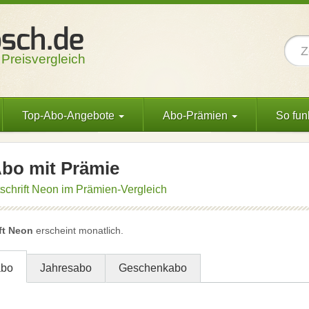
 Preisvergleich
Top-Abo-Angebote
Abo-Prämien
So funk
bo mit Prämie
tschrift Neon im Prämien-Vergleich
ft Neon
erscheint monatlich.
abo
Jahresabo
Geschenkabo