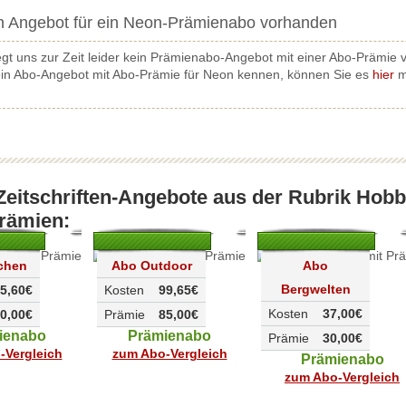
in Angebot für ein Neon-Prämienabo vorhanden
egt uns zur Zeit leider kein Prämienabo-Angebot mit einer Abo-Prämie v
 ein Abo-Angebot mit Abo-Prämie für Neon kennen, können Sie es
hier
m
Zeitschriften-Angebote aus der Rubrik Hobb
rämien:
chen
Abo Outdoor
Abo
Bergwelten
5,60€
Kosten
99,65€
Kosten
37,00€
0,00€
Prämie
85,00€
ienabo
Prämienabo
Prämie
30,00€
-Vergleich
zum Abo-Vergleich
Prämienabo
zum Abo-Vergleich