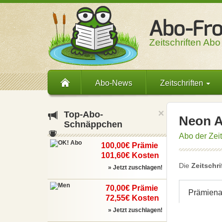
Zeitschriften Abo
Abo-News
Zeitschriften
×
Top-
Abo-
Neon A
Schnäppchen
Abo der Zei
100,00€ Prämie
101,60€ Kosten
Die
Zeitschri
» Jetzt zuschlagen!
70,00€ Prämie
Prämien
72,55€ Kosten
» Jetzt zuschlagen!