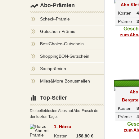
Abo Klet
Abo-Prämien
Kosten
4
Scheck-Prämie
Prämie
3
Gesch
Gutschein-Prämie
zum Abo-
BestChoice-Gutschein
ShoppingBON-Gutschein
Sachprämien
Miles&More Bonusmeilen
Abo
Top-Seller
Bergste
Kosten
8
Die beliebtesten Abos auf Abo-Frosch.de
Prämie
4
der letzten Tage:
Ges
1. Hörzu
zum Ab
Kosten
158,80 €