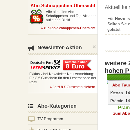
Abo-
Schnäppchen-Übersicht
Aktuell ke
Alle aktuellen Abo-
Schnäppchen und Top-Aktionen
Für
Neon
li
auf einen Blick!
Sollten Sie
»
zur Abo-Schnäppchen-Übersicht
gelistet.
×
Newsletter-Aktion
weitere 
hohen P
Exklusiv bei Newsletter-Neu-Anmeldung:
Ein 8 € Gutschein für den Leserservice der
Post!
Abo Tau
» Jetzt 8 € Gutschein sichern
Kosten
14
Prämie
14
Abo-Kategorien
Präm
zum Abo
TV-Programm