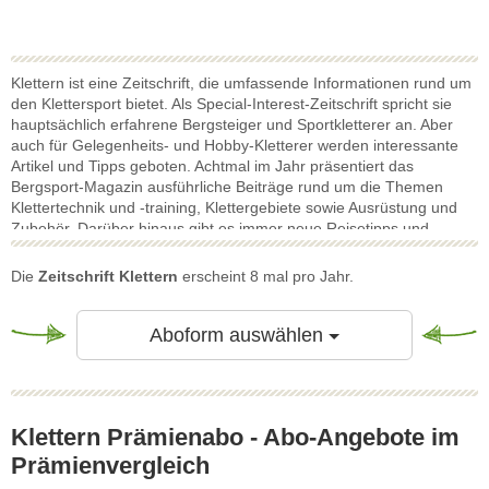
Klettern ist eine Zeitschrift, die umfassende Informationen rund um
den Klettersport bietet. Als Special-Interest-Zeitschrift spricht sie
hauptsächlich erfahrene Bergsteiger und Sportkletterer an. Aber
auch für Gelegenheits- und Hobby-Kletterer werden interessante
Artikel und Tipps geboten. Achtmal im Jahr präsentiert das
Bergsport-Magazin ausführliche Beiträge rund um die Themen
Klettertechnik und -training, Klettergebiete sowie Ausrüstung und
Zubehör. Darüber hinaus gibt es immer neue Reisetipps und
individuelle Tourenvorschläge. Bei Klettern steht zwar der Sport im
Mittelpunkt, jedoch soll die Zeitschrift auch die Verbundenheit der
Die
Zeitschrift Klettern
erscheint 8 mal pro Jahr.
Kletterer zur Natur widerspiegeln. Mit diesem Konzept kommt die
Zeitschrift Klettern bei ihrer Leserschaft gut an, denn sie zählt zu
den führenden Zeitschriften im Bereich Bergsport-Magazine. Die
Toggle Dropdow
Aboform auswählen
Zeitschrift Klettern ist als Prämienabo oder Jahresabo erhältlich. Mit
einem Klettern Geschenkabo lässt sich jedem Bergsport-Fan eine
Freude bereiten.
Klettern Prämienabo - Abo-Angebote im
Prämienvergleich