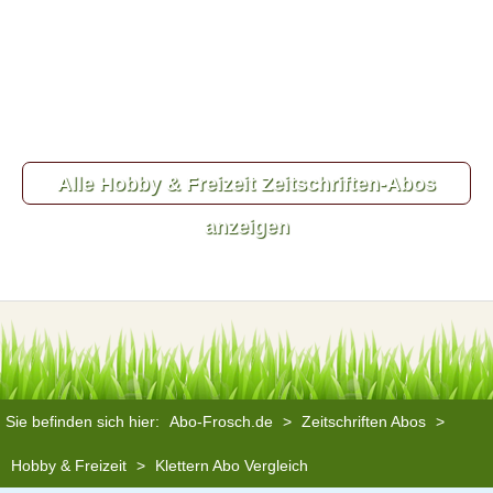
Alle Hobby & Freizeit Zeitschriften-Abos
anzeigen
Sie befinden sich hier:
Abo-Frosch.de
>
Zeitschriften Abos
>
Hobby & Freizeit
>
Klettern Abo Vergleich