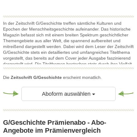
In der Zeitschrift G/Geschichte treffen sämtliche Kulturen und
Epochen der Menschheitsgeschichte aufeinander. Das historische
Magazin befasst sich mit einem breiten Spektrum geschichtlicher
Themengebiete aus aller Welt, die spannend aufbereitet und
mitreißend dargestellt werden. Dabei wird dem Leser der Zeitschrift
G/Geschichte stets ein detailliertes und umfangreiches Titelthema
vorgestellt, das bereits auf dem Cover jeder Ausgabe faszinierend
dargestellt wird. Die Titelthemen bestechen stets durch ihre Vielfalt
und Aufbereitung, während sie den Leser tief in die Geschichte
eintauchen lassen. Zudem beinhaltet die G/Geschichte zahlreiche
Die
Zeitschrift G/Geschichte
erscheint monatlich.
informative Berichterstattungen, die die Historie stets in den Fokus
rücken und interessante historische Persönlichkeiten vorstellen.
Dabei schafft die G/Geschichte, die vorgestellten Szenen und
Toggle Dropdow
Aboform auswählen
Berichte durch eindrucksvolle Darstellungen und Bilder regelrecht
zum Leben zu erwecken. Liebhaber vergangener Epochen und
geschichtsinteressierte Leser kommen hierbei keinesfalls zu kurz.
G/Geschichte Prämienabo - Abo-
Angebote im Prämienvergleich