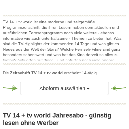
TV 14 + tv world ist eine moderne und zeitgemäße
Programmzeitschrift, die ihren Lesern neben dem aktuellen und
ausführlichen Fernsehprogramm noch viele weitere - ebenso
informative wie auch unterhaltsame - Themen zu bieten hat. Was
sind die TV-Highlights der kommenden 14 Tage und was gibt es
Neues aus der Welt der Stars? Welche Fernseh-Filme sind ganz
besonders sehenswert und was hat das Kino derzeit so alles zu
bieten? Antworten auf diese - und natürlich noch viele andere
Fragen - finden sich in der Zeitschrift Tv 14 + tv world. Und das ist
noch lange nicht alles: Die Zeitschrift Tv 14 + tv world weiß darüber
Die
Zeitschrift TV 14 + tv world
erscheint 14-tägig.
hinaus mit einem gekonnten Themen-Mix aus den Bereichen
Wissen, Reisen & Urlaub, Sport & Freizeit, Natur und Ernährung zu
überzeugen. Somit hat die moderne Programmzeitschrift TV 14 + tv
Toggle Dropdow
Aboform auswählen
world mit Sicherheit Lesern aller Altersgruppen immer genau das
Richtige zu bieten. Die Beilage „tv World“, die jeder Ausgabe der
Zeitschrift TV 14 beiliegt, enthält zusätzlich das Fernsehprogramm
der Pay-TV- und Digital-Sender.
TV 14 + tv world Jahresabo - günstig
lesen ohne Werber