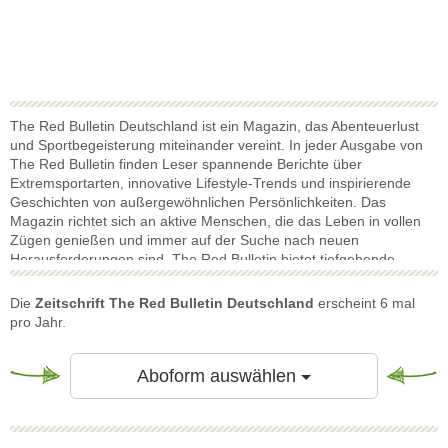
The Red Bulletin Deutschland ist ein Magazin, das Abenteuerlust
und Sportbegeisterung miteinander vereint. In jeder Ausgabe von
The Red Bulletin finden Leser spannende Berichte über
Extremsportarten, innovative Lifestyle-Trends und inspirierende
Geschichten von außergewöhnlichen Persönlichkeiten. Das
Magazin richtet sich an aktive Menschen, die das Leben in vollen
Zügen genießen und immer auf der Suche nach neuen
Herausforderungen sind. The Red Bulletin bietet tiefgehende
Einblicke in die Welt des Sports, der Musik, des Reisens und der
Kultur. Leser können sich auf packende Reportagen,
Die
Zeitschrift The Red Bulletin Deutschland
erscheint 6 mal
beeindruckende Fotostrecken und Interviews mit inspirierenden
pro Jahr.
Athleten und Abenteurern freuen. Dabei steht immer der
Entdeckergeist und die Lust auf neue Erfahrungen im Vordergrund.
Ein Abo von The Red Bulletin ermöglicht regelmäßigen Zugang zu
Toggle Dropdow
Aboform auswählen
diesen einzigartigen Inhalten. Das Magazin begleitet seine Leser
durch aufregende Geschichten, die den Horizont erweitern und die
eigene Abenteuerlust wecken. The Red Bulletin ist ideal für alle, die