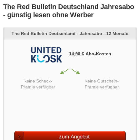
sich für Sport, Action und Lifestyle interessieren. Mit einem The
The Red Bulletin Deutschland Jahresabo
Red Bulletin Abo verpassen Leser keine Ausgabe und können
kontinuierlich neue Inspirationen und Abenteuer entdecken, die das
- günstig lesen ohne Werber
Leben bereichern und für spannende Leseerlebnisse sorgen.
The Red Bulletin Deutschland - Jahresabo - 12 Monate
14,90 €
Abo‑Kosten
keine Scheck-
keine Gutschein-
Prämie verfügbar
Prämie verfügbar
zum Angebot