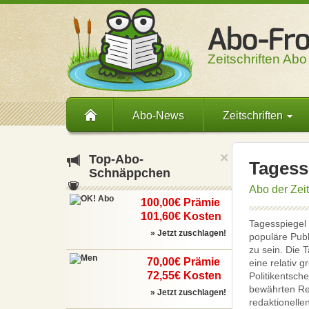
Zeitschriften Abo
Abo-News
Zeitschriften
×
Top-
Abo-
Tagess
Schnäppchen
Abo der Zei
100,00€ Prämie
101,60€ Kosten
Tagesspiegel 
» Jetzt zuschlagen!
populäre Publ
zu sein. Die 
70,00€ Prämie
eine relativ 
72,55€ Kosten
Politikentsch
bewährten Res
» Jetzt zuschlagen!
redaktionelle