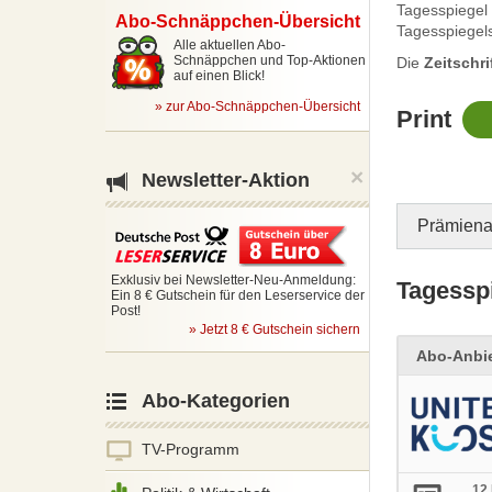
Tagesspiegel 
Abo-
Schnäppchen-Übersicht
Tagesspiegel
Alle aktuellen Abo-
Schnäppchen und Top-Aktionen
Die
Zeitschri
auf einen Blick!
»
zur Abo-Schnäppchen-Übersicht
Print
×
Newsletter-Aktion
Prämien
Exklusiv bei Newsletter-Neu-Anmeldung:
Tagessp
Ein 8 € Gutschein für den Leserservice der
Post!
» Jetzt 8 € Gutschein sichern
Abo-Anbie
Abo-Kategorien
TV-Programm
12