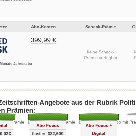
ter
Abo-Kosten
Scheck-Prämie
G
399,99 €
keine Scheck-
Prämie verfügbar
P
 Monate Jahresabo
Zeitschriften-Angebote aus der Rubrik Polit
en Prämien:
ital
Abo Focus
Abo Focus +
Digital
0,02€
Kosten
322,60€