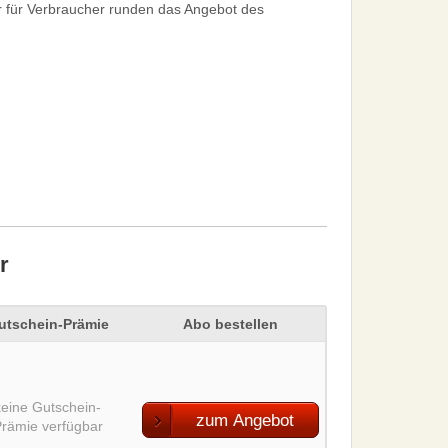
r für Verbraucher runden das Angebot des
r
utschein-Prämie
Abo bestellen
keine Gutschein-
zum Angebot
rämie verfügbar