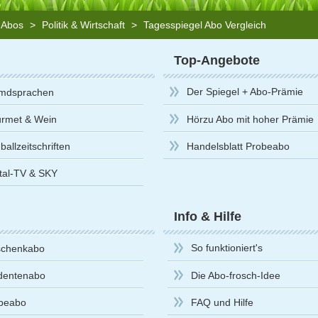
n Abos
>
Politik & Wirtschaft
>
Tagesspiegel Abo Vergleich
Top-Angebote
Der Spiegel + Abo-Prämie
mdsprachen
rmet & Wein
Hörzu Abo mit hoher Prämie
allzeitschriften
Handelsblatt Probeabo
ital-TV & SKY
Info & Hilfe
So funktioniert's
chenkabo
dentenabo
Die Abo-frosch-Idee
beabo
FAQ und Hilfe