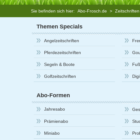
Sie befinden sich hier:
Abo-Frosch.de
>
Zeitschrifte
Themen Specials
Angelzeitschriften
Fre
Pferdezeitschriften
Gou
Segeln & Boote
Fußb
Golfzeitschriften
Dig
Abo-Formen
Jahresabo
Ges
Prämienabo
Stu
Miniabo
Pro