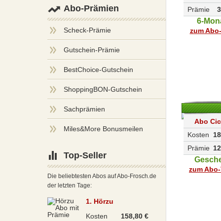
Abo-Prämien
Prämie
3
6-Mon
Scheck-Prämie
zum Abo-
Gutschein-Prämie
BestChoice-Gutschein
ShoppingBON-Gutschein
Sachprämien
Abo Cic
Miles&More Bonusmeilen
Kosten
18
Prämie
12
Top-Seller
Gesch
zum Abo-
Die beliebtesten Abos auf Abo-Frosch.de
der letzten Tage:
1. Hörzu
Kosten
158,80 €