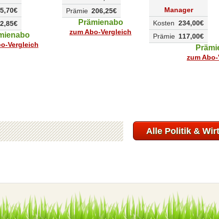
Manager
5,70€
Prämie
206,25€
Prämienabo
Kosten
234,00€
2,85€
zum Abo-Vergleich
mienabo
Prämie
117,00€
o-Vergleich
Prämi
zum Abo-
Alle Politik & Wi