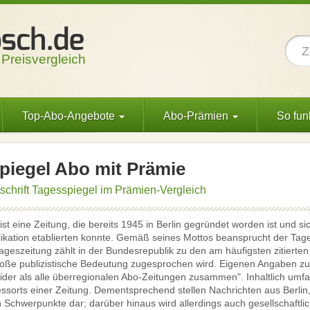
 Preisvergleich
Top-Abo-Angebote
Abo-Prämien
So funk
piegel Abo mit Prämie
tschrift Tagesspiegel im Prämien-Vergleich
ist eine Zeitung, die bereits 1945 in Berlin gegründet worden ist und s
ikation etablierten konnte. Gemäß seines Mottos beansprucht der Tage
Tageszeitung zählt in der Bundesrepublik zu den am häufigsten zitierte
große publizistische Bedeutung zugesprochen wird. Eigenen Angaben zu
eider als alle überregionalen Abo-Zeitungen zusammen". Inhaltlich umf
sorts einer Zeitung. Dementsprechend stellen Nachrichten aus Berlin, d
n Schwerpunkte dar; darüber hinaus wird allerdings auch gesellschaftli