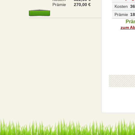
Prämie
270,00 €
Kosten
36
Prämie
18
Prä
zum Ab