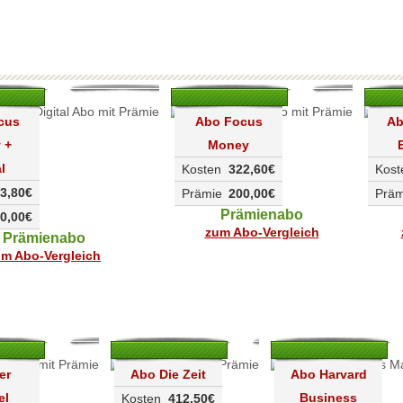
cus
Abo Focus
Ab
 +
Money
l
Kosten
322,60€
Kost
3,80€
Prämie
200,00€
Präm
Prämienabo
0,00€
zum Abo-Vergleich
Prämienabo
m Abo-Vergleich
er
Abo Die Zeit
Abo Harvard
el
Business
Kosten
412,50€