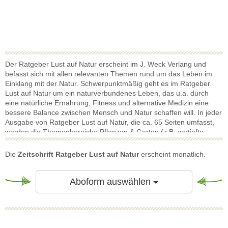
Der Ratgeber Lust auf Natur erscheint im J. Weck Verlang und
befasst sich mit allen relevanten Themen rund um das Leben im
Einklang mit der Natur. Schwerpunktmäßig geht es im Ratgeber
Lust auf Natur um ein naturverbundenes Leben, das u.a. durch
eine natürliche Ernährung, Fitness und alternative Medizin eine
bessere Balance zwischen Mensch und Natur schaffen will. In jeder
Ausgabe von Ratgeber Lust auf Natur, die ca. 65 Seiten umfasst,
werden die Themenbereiche Pflanzen & Garten (z.B. vertiefte
Darstellung bestimmter Bäume oder Blumen), Gesund & Vital
(insbesondere gesunde natürliche Lebensmittel wie z.B.
Die
Zeitschrift Ratgeber Lust auf Natur
erscheint monatlich.
Meerrettich) , Tier & Umwelt (z.B. regionale Tierarten), Aktiv
unterwegs (z.B. Wandertipps), Kreatives & Handwerk (z.B.
Vorstellung kleiner Manufakturen, Dekorationstipps), Extras (z.B.
Toggle Dropdow
Aboform auswählen
Büchertipps, Kreuzworträtsel, Vorschau) behandelt. Die genannten
Themenbereiche sind dabei in jeder Ausgabe von Ratgeber Lust
auf Natur inhaltlich stets auf die vier Jahreszeiten abgestimmt.