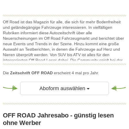
Off Road ist das Magazin für alle, die sich für mehr Bodenfreiheit
und geländegängige Fahrzeuge interessieren. In vielfältigen
Rubriken informiert diese Autozeitschrift über alle
Neuerscheinungen im Off Road Fahrzeugmarkt und berichtet über
neue Events und Trends in der Szene. Hinzu kommt eine große
Auswahl an Testberichten, in denen die Fahrzeuge auf Herz und
Nieren überprüft werden. Von SUV bis ATV ist alles für den
interessierten Off Road Leser dabei. Die Community spielt bei der
Autozeitschrift Off Road außerdem eine große Rolle. Bei Umfragen
werden die beliebtesten Autos gekürt und man orientiert sich an
Die
Zeitschrift OFF ROAD
erscheint 4 mal pro Jahr.
den Interessen der Leser der Off Road. Die Zeitschrift Off Road
überzeugt durch ein fundiertes Wissen, gepaart mit dem outdoor-
Spaßfaktor und bringt den Leser mit spannenden Reportagen
Toggle Dropdow
Aboform auswählen
direkt hinter das Steuer der bekanntesten Marken der Off Road
Szene.
OFF ROAD Jahresabo - günstig lesen
ohne Werber