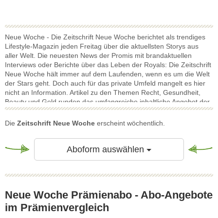
Neue Woche - Die Zeitschrift Neue Woche berichtet als trendiges
Lifestyle-Magazin jeden Freitag über die aktuellsten Storys aus
aller Welt. Die neuesten News der Promis mit brandaktuellen
Interviews oder Berichte über das Leben der Royals: Die Zeitschrift
Neue Woche hält immer auf dem Laufenden, wenn es um die Welt
der Stars geht. Doch auch für das private Umfeld mangelt es hier
nicht an Information. Artikel zu den Themen Recht, Gesundheit,
Beauty und Geld runden das umfangreiche inhaltliche Angebot der
Zeitschrift ab und machen die Neue Woche zu einem eleganten
Allrounder in dieser Hinsicht. Verschiedene Rezeptideen lassen
Die
Zeitschrift Neue Woche
erscheint wöchentlich.
auch das kulinarische Herz höher schlagen und inspirieren jeden
Hobbykoch. Für jeden ist bei der Neuen Woche etwas dabei: News
über Stars und Lifestyle mit Herz.
Toggle Dropdow
Aboform auswählen
Neue Woche Prämienabo - Abo-Angebote
im Prämienvergleich