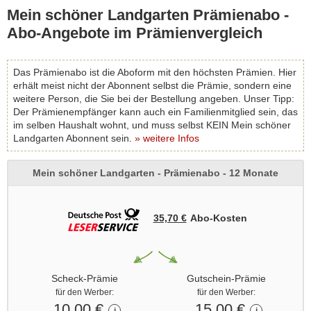
Bienenfreundlich struktierierten Pflanzungen, einer durchdachten
Mein schöner Landgarten Prämienabo -
Kombinierung von sich ergänzenden Arten von Obstbäumen,
Kräutern und Unterholz, um ungewollte Schädlinge auf ganz
Abo-Angebote im Prämienvergleich
natürliche Weise fernzuhalten - Ohne Chemiekeule und Co. Ein
Mein schöner Landgarten Abo ist immer eine gute Wahl. Ob im
Prämienabo mit einer Abo-Prämie oder im Mein schöner
Das Prämienabo ist die Aboform mit den höchsten Prämien. Hier
Landgarten Geschenkabo, um einem Gartenlliebhaber eine Freude
erhält meist nicht der Abonnent selbst die Prämie, sondern eine
zu bereiten.
weitere Person, die Sie bei der Bestellung angeben. Unser Tipp:
Der Prämienempfänger kann auch ein Familienmitglied sein, das
im selben Haushalt wohnt, und muss selbst KEIN Mein schöner
Landgarten Abonnent sein.
» weitere Infos
Mein schöner Landgarten - Prämienabo - 12 Monate
35,70 €
Abo‑Kosten
Scheck-Prämie
Gutschein-Prämie
für den Werber:
für den Werber:
10,00 €
15,00 €