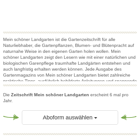
Mein schöner Landgarten ist die Gartenzeitschrift für alle
Naturliebhaber, die Gartenpflanzen, Blumen- und Blütenpracht auf
naturnahe Weise in den eigenen Garten holen wollen. Mein
schöner Landgarten zeigt den Lesern wie mit einer natürlichen und
biologischen Garenpflege traumhafte Landgärten entstehen und
auch langfristig erhalten werden können. Jede Ausgabe des
Gartenmagazins von Mein schöner Landgarten bietet zahlreiche
praktische Tipps, ausführlich bebilderte Anleitungen und spannende
Berichte und Reportagen. Dazu tolle Rezepte zu schmackhaften
saisonalen Gerichten und viel Wissenswertes zur heimischen Flora
Die
Zeitschrift Mein schöner Landgarten
erscheint 6 mal pro
und Fauna. Kurz um alles rund um das Thema Landgarten. Mein
Jahr.
schöner Landgarten ist das Schwester-Gartenmagazin der
Landzeitschrift Mein schönes Land
. Beide erscheinen, wie auch die
seit Jahrzehnten von Hobbygärtnern geschätzte Gartenzeitschrift
Toggle Dropdow
Aboform auswählen
Mein schöner Garten, im Hubert Burda Verlag aus Offenburg.
Landgarten? Ein Garten mit duftenden Wildblumenwiesen, herrlich
satt und kraftvoll wachsenden Sträuchern, Insekten- und vor allem