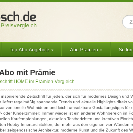
 Preisvergleich
Top-Abo-Angebote
Abo-Prämien
So funk
bo mit Prämie
tschrift HOME im Prämien-Vergleich
 inspirierende Zeitschrift für jeden, der sich für modernes Design und
iefert regelmäßig spannende Trends und aktuelle Highlights direkt 
konventionelle Wohnideen und leicht umsetzbare Gestaltungstipps für
- oder Kinderzimmer: Immer wieder ist ein anderer Wohnbereich im Foku
duellen Kaufempfehlungen, aktuellen Testberichten und kreativen Einricht
jeden Hobby-Innenarchitekten, der mehr aus den eigenen vier Wänden
er zeitgenössische Architektur, moderne Kunst und die Zukunft des W