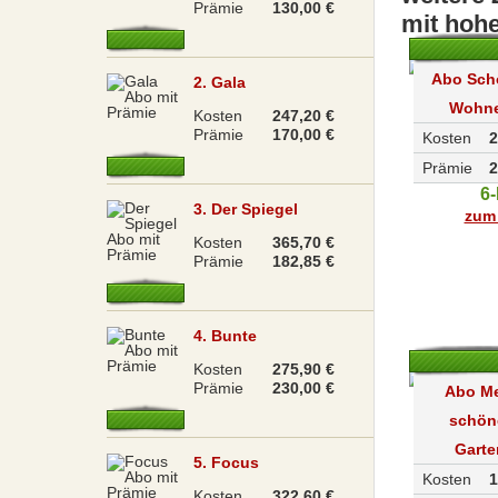
Prämie
130,00 €
mit hoh
Abo Sch
2. Gala
Wohn
Kosten
247,20 €
Prämie
170,00 €
Kosten
2
Prämie
2
6
3. Der Spiegel
zum 
Kosten
365,70 €
Prämie
182,85 €
4. Bunte
Kosten
275,90 €
Prämie
230,00 €
Abo M
schön
Garte
5. Focus
Kosten
1
Kosten
322,60 €