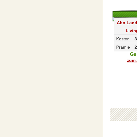
Abo Lan
Livin
Kosten
3
Prämie
2
Ge
zum 