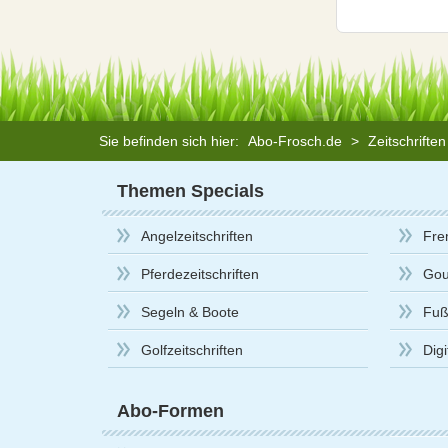
Sie befinden sich hier:
Abo-Frosch.de
>
Zeitschrifte
Themen Specials
Angelzeitschriften
Fre
Pferdezeitschriften
Gou
Segeln & Boote
Fußb
Golfzeitschriften
Dig
Abo-Formen