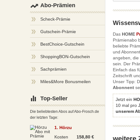
Abo-Prämien
Scheck-Prämie
Wissens
Gutschein-Prämie
Das
HOME
P
Prämienabo b
BestChoice-Gutschein
beliebte Präm
und Abonnent
ShoppingBON-Gutschein
angeben, die 
sein. Der Pr
Sachprämien
Einfach das f
Zeitschrift u
Miles&More Bonusmeilen
Unser Tipp: 
Abonnent
se
Top-Seller
Jetzt ein
HO
10 mal pro 
unserem Ab
Die beliebtesten Abos auf Abo-Frosch.de
der letzten Tage:
1. Hörzu
Kosten
158,80 €
weitere 