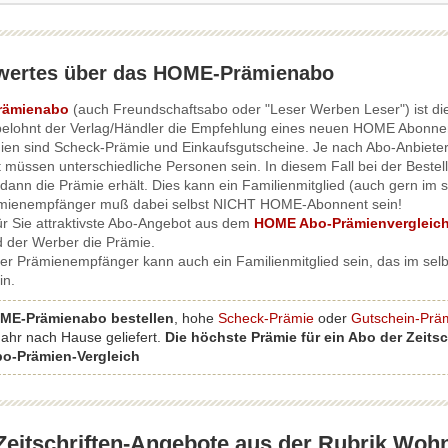
wertes über das HOME-Prämienabo
rämienabo
(auch Freundschaftsabo oder "Leser Werben Leser") ist die 
elohnt der Verlag/Händler die Empfehlung eines neuen HOME Abonnent
ien sind Scheck-Prämie und Einkaufsgutscheine. Je nach Abo-Anbieter
 müssen unterschiedliche Personen sein. In diesem Fall bei der Bes
dann die Prämie erhält. Dies kann ein Familienmitglied (auch gern im
ämienempfänger muß dabei selbst NICHT HOME-Abonnent sein!
ür Sie attraktivste Abo-Angebot aus dem
HOME Abo-Prämienvergleic
nd der Werber die Prämie.
Der Prämienempfänger kann auch ein Familienmitglied sein, das im se
in.
ME-Prämienabo bestellen
, hohe
Scheck-Prämie
oder
Gutschein-Prä
Jahr nach Hause geliefert.
Die höchste Prämie für ein Abo der Zeits
o-Prämien-Vergleich
Zeitschriften-Angebote aus der Rubrik Woh