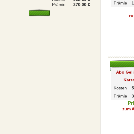
Prämie
1
Prämie
270,00 €
zu
Abo Geli
Katz
Kosten
5
Prämie
3
Pr
zum A