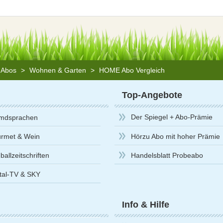
n Abos
>
Wohnen & Garten
>
HOME Abo Vergleich
Top-Angebote
Der Spiegel + Abo-Prämie
mdsprachen
rmet & Wein
Hörzu Abo mit hoher Prämie
allzeitschriften
Handelsblatt Probeabo
ital-TV & SKY
Info & Hilfe