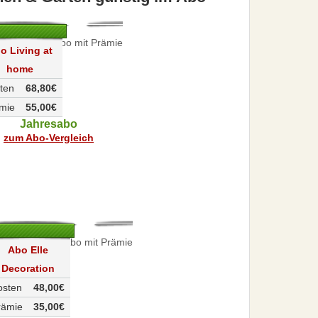
o Living at
home
ten
68,80€
mie
55,00€
Jahresabo
zum Abo-Vergleich
Abo Elle
Decoration
osten
48,00€
rämie
35,00€