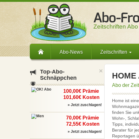
Zeitschriften Abo
Abo-News
Zeitschriften
×
Top-
Abo-
HOME A
Schnäppchen
Abo der Zei
100,00€ Prämie
101,60€ Kosten
Home ist eine
» Jetzt zuschlagen!
Wohnmagazin l
finden Sie un
70,00€ Prämie
Wohn-, Schlaf
72,55€ Kosten
Tipps, indivi
Berater für 
» Jetzt zuschlagen!
Reportagen üb