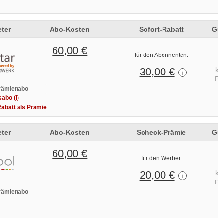
ter
Abo-Kosten
Sofort-Rabatt
G
60,00 €
für den Abonnenten:
30,00 €
i
P
rämienabo
abo (i)
abatt als Prämie
ter
Abo-Kosten
Scheck-Prämie
G
60,00 €
für den Werber:
20,00 €
i
P
rämienabo