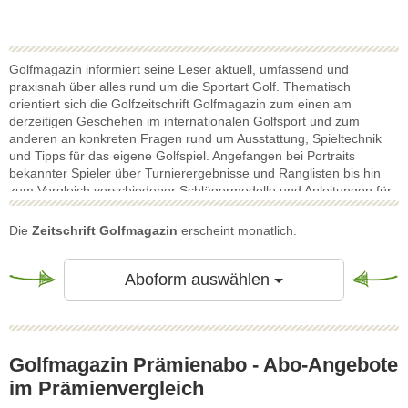
Golfmagazin informiert seine Leser aktuell, umfassend und
praxisnah über alles rund um die Sportart Golf. Thematisch
orientiert sich die Golfzeitschrift Golfmagazin zum einen am
derzeitigen Geschehen im internationalen Golfsport und zum
anderen an konkreten Fragen rund um Ausstattung, Spieltechnik
und Tipps für das eigene Golfspiel. Angefangen bei Portraits
bekannter Spieler über Turnierergebnisse und Ranglisten bis hin
zum Vergleich verschiedener Schlägermodelle und Anleitungen für
bestimmte Spielsituationen wird im Golfmagazin das ganze
Spektrum des Golfsports aufgegriffen. Reichlich bebilderte
Die
Zeitschrift Golfmagazin
erscheint monatlich.
Reportagen und Berichte sowie Interviews lassen Golfbegeisterte
an den Dingen teilhaben, die die Golfszene gerade bewegt - und
laden zugleich zum Ausprobieren ein. Passend zum Konzept des
Toggle Dropdow
Aboform auswählen
Golfspielens als Lifestyle werden im Golfmagazin zudem Inhalte
aus den Bereichen Mode, Design und Reisen mit Fokus auf die
Sportart entfaltet. Statistiken, Hintergrundberichte und fundierte
Spieltipps - diese Mischung macht Golfmagazin zur optimalen
Golfmagazin Prämienabo - Abo-Angebote
Zeitschrift für alle Golfspieler und -fans.
im Prämienvergleich