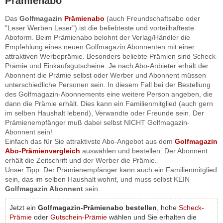
Prämienabo
Das
Golfmagazin
Prämienabo
(auch Freundschaftsabo oder
"Leser Werben Leser") ist die beliebteste und vorteilhafteste
Aboform. Beim Prämienabo belohnt der Verlag/Händler die
Empfehlung eines neuen Golfmagazin Abonnenten mit einer
attraktiven Werbeprämie. Besonders beliebte Prämien sind Scheck-
Prämie und Einkaufsgutscheine. Je nach Abo-Anbieter erhält der
Abonnent die Prämie selbst oder Werber und Abonnent müssen
unterschiedliche Personen sein. In diesem Fall bei der Bestellung
des Golfmagazin-Abonnements eine weitere Person angeben, die
dann die Prämie erhält. Dies kann ein Familienmitglied (auch gern
im selben Haushalt lebend), Verwandte oder Freunde sein. Der
Prämienempfänger muß dabei selbst NICHT Golfmagazin-
Abonnent sein!
Einfach das für Sie attraktivste Abo-Angebot aus dem
Golfmagazin
Abo-Prämienvergleich
auswählen und bestellen: Der Abonnent
erhält die Zeitschrift und der Werber die Prämie.
Unser Tipp: Der Prämienempfänger kann auch ein Familienmitglied
sein, das im selben Haushalt wohnt, und muss selbst KEIN
Golfmagazin Abonnent
sein.
Jetzt ein
Golfmagazin-Prämienabo bestellen
, hohe
Scheck-
Prämie
oder
Gutschein-Prämie
wählen und Sie erhalten die