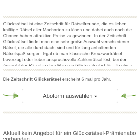
Glücksrätsel ist eine Zeitschrift für Rätselfreunde, die es lieben
knifflige Rätsel aller Macharten zu lösen und dabei auch noch die
Chance haben attraktive Preise zu gewinnen. In der Zeitschrift
Glücksrätsel findet man eine sehr große Auswahl verschiedener
Rätsel, die alle durchdacht sind und für lang anhaltenden
Rätselspaß sorgen. Egal ob man klassische Kreuzworträtsel
bevorzugt oder lieber anspruchsvolle Zahlenrätsel löst, bei der
Auswahl der Rätsel in dem Magazin Glücksrätsel ist für alle etwas
dabei. Neben den schon erwähnten Rätseln bietet die Zeitschrift
Glücksrätsel auch schwierige Knobelrätsel und Puzzlerätsel, die
Die
Zeitschrift Glücksrätsel
erscheint 6 mal pro Jahr.
ergänzt werden durch Wabenrätsel und Bastelgitter. Das
Besondere an der Glücksrätsel ist, dass für das richtige Lösen von
Rätseln ausgewählte, sehr hochwertige und begehrte Preise, wie
Toggle Dropdow
Aboform auswählen
Bargeld, Traumreisen in alle Welt und Luxusgegenstände verlost
werden, die sich sehen lassen können.
Aktuell kein Angebot für ein Glücksrätsel-Prämienabo
vorhanden