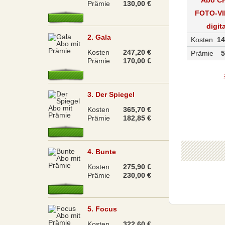
Prämie
130,00 €
FOTO-V
digita
2. Gala
Kosten
14
Kosten
247,20 €
Prämie
5
Prämie
170,00 €
3. Der Spiegel
Kosten
365,70 €
Prämie
182,85 €
4. Bunte
Kosten
275,90 €
Prämie
230,00 €
5. Focus
Kosten
322,60 €