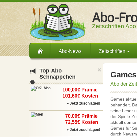
Zeitschriften Abo
Abo-News
Zeitschriften
×
Top-
Abo-
Games 
Schnäppchen
Abo der Zei
100,00€ Prämie
101,60€ Kosten
Games aktuell
» Jetzt zuschlagen!
behandelt. Da
seine Leser u
70,00€ Prämie
der Spiele-Ze
72,55€ Kosten
aktuell demen
Games für Sma
» Jetzt zuschlagen!
durch Newsme