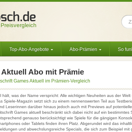
 Preisvergleich
Top-Abo-Angebote
Abo-Prämien
So funk
Aktuell Abo mit Prämie
tschrift Games Aktuell im Prämien-Vergleich
 hält, was der Name verspricht: Alle wichtigen Neuheiten aus der Welt d
s Spiele-Magazin setzt sich zu einem nennenswerten Teil aus Testberic
nd Leserinnen darüber hinaus jedoch auch mit Previews auf potentielle
itschrift Games aktuell beschränkt sich dabei nicht auf ein bestimmtes
tsprechend genauso berücksichtigt wie Spiele für die gängigen Konsol
rtphones oder Tablets finden ihren Platz. Abgerundet wird das inhal
ldungen und abwechslungsreiche Specials, die sich zum Beispiel mit 