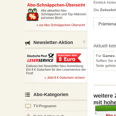
Einblick hinte
Abo-
Schnäppchen-Übersicht
Die
Zeitschri
Alle aktuellen Abo-
Schnäppchen und Top-Aktionen
auf einen Blick!
Prämien
»
zur Abo-Schnäppchen-Übersicht
×
Newsletter-Aktion
Aktuell ke
Für
Games 
Sollten Sie
Seite geliste
Exklusiv bei Newsletter-Neu-Anmeldung:
Ein 8 € Gutschein für den Leserservice der
Post!
» Jetzt 8 € Gutschein sichern
Abo-Kategorien
weitere 
mit hoh
TV-Programm
Abo c