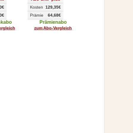
0€
Kosten
129,35€
0€
Prämie
64,68€
nkabo
Prämienabo
rgleich
zum Abo-Vergleich