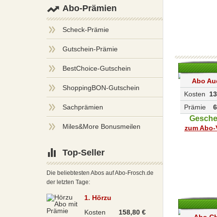
Abo-Prämien
Scheck-Prämie
Gutschein-Prämie
BestChoice-Gutschein
Abo Au
ShoppingBON-Gutschein
Kosten
13
Prämie
6
Sachprämien
Gesch
Miles&More Bonusmeilen
zum Abo-V
Top-Seller
Die beliebtesten Abos auf Abo-Frosch.de
der letzten Tage:
1. Hörzu
Kosten
158,80 €
Abo C