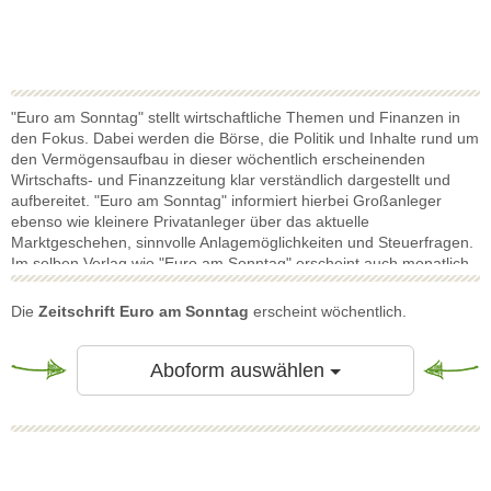
"Euro am Sonntag" stellt wirtschaftliche Themen und Finanzen in
den Fokus. Dabei werden die Börse, die Politik und Inhalte rund um
den Vermögensaufbau in dieser wöchentlich erscheinenden
Wirtschafts- und Finanzzeitung klar verständlich dargestellt und
aufbereitet. "Euro am Sonntag" informiert hierbei Großanleger
ebenso wie kleinere Privatanleger über das aktuelle
Marktgeschehen, sinnvolle Anlagemöglichkeiten und Steuerfragen.
Im selben Verlag wie "Euro am Sonntag" erscheint auch monatlich
das Finanzmagazin Euro
. Zudem bringt "Euro am Sonntag" Licht in
aktuelle wirtschaftliche Ereignisse aus aller Welt, und besticht durch
Die
Zeitschrift Euro am Sonntag
erscheint wöchentlich.
ihren Informationsgehalt. "Euro am Sonntag" schafft es hierbei,
selbst äußerst komplexe Inhalte und Sachverhalte leserfreundlich
darzustellen.Auch Themengebiete wie die Altersvorsorge werden in
Toggle Dropdow
Aboform auswählen
diesem Magazin durch exklusive und professionelle Analysen
beleuchtet und bieten wertvolle Tipps und Informationen. Den
Leser erwartet eine spannende Mischung aus Anlagemöglichkeiten,
Empfehlungen zur Börse und interessant aufbereiteten
Informationen zu den wichtigsten aktuellen Geschehnissen in der