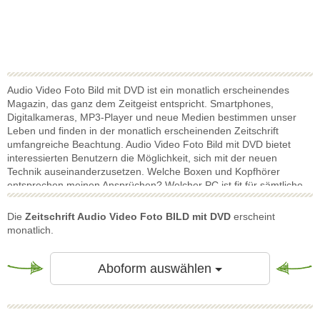
Audio Video Foto Bild mit DVD ist ein monatlich erscheinendes
Magazin, das ganz dem Zeitgeist entspricht. Smartphones,
Digitalkameras, MP3-Player und neue Medien bestimmen unser
Leben und finden in der monatlich erscheinenden Zeitschrift
umfangreiche Beachtung. Audio Video Foto Bild mit DVD bietet
interessierten Benutzern die Möglichkeit, sich mit der neuen
Technik auseinanderzusetzen. Welche Boxen und Kopfhörer
entsprechen meinen Ansprüchen? Welcher PC ist fit für sämtliche
Gaming- Neuheiten? Welche Software verspricht den größten
Mehrwert und das beste Preis-Leistungs-Verhältnis? Audio Video
Die
Zeitschrift Audio Video Foto BILD mit DVD
erscheint
Foto Bild mit DVD weiß schon jetzt die Antwort und präsentiert zu
monatlich.
jeder Ausgabe einen lizenzierten Hollywood-Film, mit dem ganz
nebenbei auch noch die eigene DVD-Sammlung auf Vordermann
gebracht werden kann! Am bequemsten funktioniert das mit einem
Toggle Dropdow
Aboform auswählen
günstigen Audio Video Foto Bild mit DVD Abonnement mit Prämie.