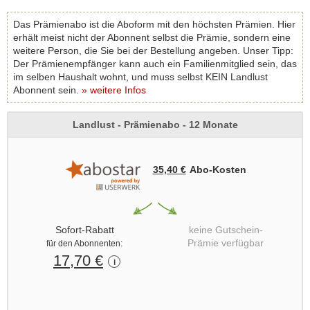
äußere Aufmachung wird ein mattes, hochwertiges Papier
verwendet, das den anspruchsvollen Charakter der Leserschaft der
Das Prämienabo ist die Aboform mit den höchsten Prämien. Hier
Landlust unterstreichen soll. Die Landlust gehört mit einer
erhält meist nicht der Abonnent selbst die Prämie, sondern eine
Auflagenstärke von ca. 940.000 Exempler (III/2016) zu den – nicht
weitere Person, die Sie bei der Bestellung angeben. Unser Tipp:
nur im Segment der Lifestylezeitschriften - auflagenstärksten
Der Prämienempfänger kann auch ein Familienmitglied sein, das
Zeitschriften überhaupt. Verlegt wird die Landlust von der LV
im selben Haushalt wohnt, und muss selbst KEIN Landlust
Publikumsmedien & Co. KG, einem Unternehmen der DMM-
Abonnent sein.
» weitere Infos
Verlagsgruppe, die u.a. auch die Zeitschriften „
Essen & Trinken
“,
„Living at home“ und „flow“ herausbringt.
Landlust - Prämienabo - 12 Monate
35,40 €
Abo‑Kosten
Sofort-Rabatt
keine Gutschein-
Prämie verfügbar
für den Abonnenten:
17,70 €
i