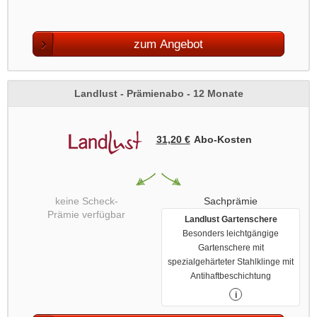
zum Angebot
Landlust - Prämienabo - 12 Monate
31,20 €
Abo‑Kosten
keine Scheck-
Sachprämie
Prämie verfügbar
Landlust Gartenschere
Besonders leichtgängige
Gartenschere mit
spezialgehärteter Stahlklinge mit
Antihaftbeschichtung
i