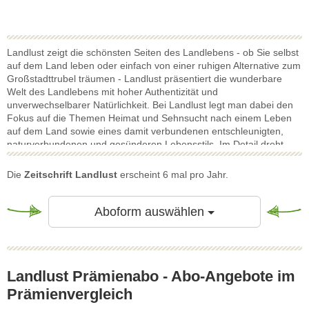
Landlust zeigt die schönsten Seiten des Landlebens - ob Sie selbst
auf dem Land leben oder einfach von einer ruhigen Alternative zum
Großstadttrubel träumen - Landlust präsentiert die wunderbare
Welt des Landlebens mit hoher Authentizität und
unverwechselbarer Natürlichkeit. Bei Landlust legt man dabei den
Fokus auf die Themen Heimat und Sehnsucht nach einem Leben
auf dem Land sowie eines damit verbundenen entschleunigten,
naturverbundenen und gesünderen Lebensstils. Im Detail dreht
sich die Zeitschrift um die fünf Themenbereiche Landleben, Küche/
Rezepte, Garten, Ländlich Wohnen und Natur. Dabei folgt die
Die
Zeitschrift Landlust
erscheint 6 mal pro Jahr.
Zeitschrift Landlust thematisch den vier Jahreszeiten und bietet u.a.
interessante Bastel- und Kochvorschläge zu besonderen Festtagen
wie z.B. Ostern oder Silvester. Ferner gibt es von der Landlust ein
Toggle Dropdow
Aboform auswählen
Sonderheft zur Weihnachtszeit. Auf fast 130 Seiten (Ausgabe 2016)
gibt es umfangreiche Beiträge mit den schönsten Ideen zum Fest.
Dem Leser werden ein Vielzahl von Vorschlägen für die langen
Abende in der Adventszeit zum Basteln und Werkeln unterbreitet,
Landlust Prämienabo - Abo-Angebote im
die Haus und Garten für das Fest stimmungsvoll schmücken sollen.
Darüber hinaus gibt es leckere Rezepte für Plätzchen und das
Prämienvergleich
Weihnachtsessen wie z.B. die klassische Weihnachtsgans. Für die