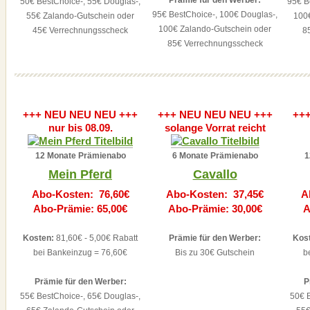
Prämie für den Werber:
50€ BestChoice-, 55€ Douglas-,
95€ B
95€ BestChoice-, 100€ Douglas-,
55€ Zalando-Gutschein oder
100
100€ Zalando-Gutschein oder
45€ Verrechnungsscheck
8
85€ Verrechnungsscheck
+++ NEU NEU NEU +++
+++ NEU NEU NEU +++
++
nur bis 08.09.
solange Vorrat reicht
12 Monate Prämienabo
6 Monate Prämienabo
1
Mein Pferd
Cavallo
Abo-Kosten: 76,60€
Abo-Kosten: 37,45€
A
Abo-Prämie: 65,00€
Abo-Prämie: 30,00€
A
Kosten:
81,60€ - 5,00€ Rabatt
Prämie für den Werber:
Kos
bei Bankeinzug = 76,60€
Bis zu 30€ Gutschein
b
Prämie für den Werber:
P
55€ BestChoice-, 65€ Douglas-,
50€ B