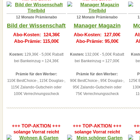
12 Monate Prämienabo
12 Monate Prämienabo
1
Bild der Wissenschaft
Manager Magazin
Mo
Abo-Kosten: 124,36€
Abo-Kosten: 127,00€
Ab
Abo-Prämie: 115,00€
Abo-Prämie: 95,00€
A
Kosten:
129,36€ - 5,00€ Rabatt
Kosten:
132,00€ - 5,00€ Rabatt
Kost
bei Bankeinzug = 124,36€
bei Bankeinzug = 127,00€
be
Prämie für den Werber:
Prämie für den Werber:
P
110€ BestChoice-, 115€ Douglas-,
90€ BestChoice-, 95€ Douglas-,
125€ B
115€ Zalando-Gutschein oder
95€ Zalando-Gutschein oder
130
100€ Verrechnungsscheck
75€ Verrechnungsscheck
11
+++ TOP-AKTION +++
+++ TOP-AKTION +++
++
solange Vorrat reicht
solange Vorrat reicht
so