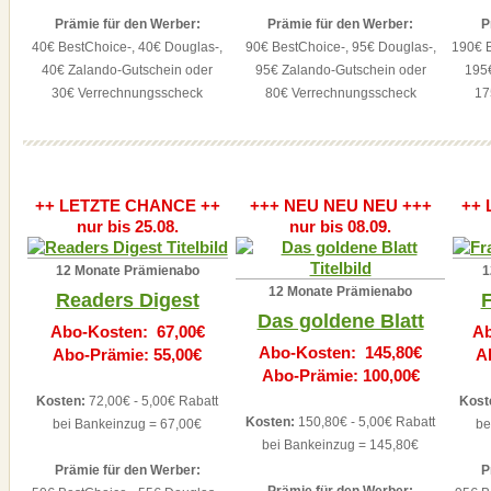
Prämie für den Werber:
Prämie für den Werber:
P
40€ BestChoice-, 40€ Douglas-,
90€ BestChoice-, 95€ Douglas-,
190€ B
40€ Zalando-Gutschein oder
95€ Zalando-Gutschein oder
195
30€ Verrechnungsscheck
80€ Verrechnungsscheck
17
++ LETZTE CHANCE ++
+++ NEU NEU NEU +++
++ 
nur bis 25.08.
nur bis 08.09.
12 Monate Prämienabo
1
12 Monate Prämienabo
Readers Digest
F
Das goldene Blatt
Abo-Kosten: 67,00€
Ab
Abo-Kosten: 145,80€
Abo-Prämie: 55,00€
A
Abo-Prämie: 100,00€
Kosten:
72,00€ - 5,00€ Rabatt
Kost
Kosten:
150,80€ - 5,00€ Rabatt
bei Bankeinzug = 67,00€
be
bei Bankeinzug = 145,80€
Prämie für den Werber:
P