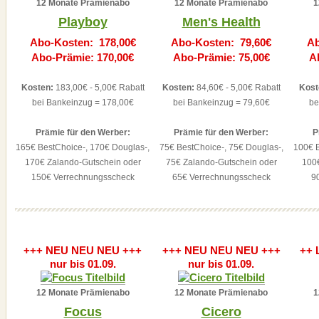
12 Monate Prämienabo
12 Monate Prämienabo
1
Playboy
Men's Health
Abo-Kosten: 178,00€
Abo-Kosten: 79,60€
Ab
Abo-Prämie: 170,00€
Abo-Prämie: 75,00€
A
Kosten:
183,00€ - 5,00€ Rabatt
Kosten:
84,60€ - 5,00€ Rabatt
Kost
bei Bankeinzug = 178,00€
bei Bankeinzug = 79,60€
be
Prämie für den Werber:
Prämie für den Werber:
P
165€ BestChoice-, 170€ Douglas-,
75€ BestChoice-, 75€ Douglas-,
100€ B
170€ Zalando-Gutschein oder
75€ Zalando-Gutschein oder
100
150€ Verrechnungsscheck
65€ Verrechnungsscheck
9
+++ NEU NEU NEU +++
+++ NEU NEU NEU +++
++ 
nur bis 01.09.
nur bis 01.09.
12 Monate Prämienabo
12 Monate Prämienabo
1
Focus
Cicero