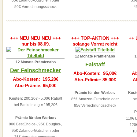
65€ Zalando-Gutschein oder
55€
50€ Verrechnungsscheck
4
+++ NEU NEU NEU +++
+++ TOP-AKTION +++
++ 
nur bis 08.09.
solange Vorrat reicht
12 Monate Prämienabo
1
12 Monate Prämienabo
Falstaff
Der Feinschmecker
Abo-Kosten: 95,00€
Ab
Abo-Kosten: 195,20€
Abo-Prämie: 85,00€
A
Abo-Prämie: 95,00€
Prämie für den Werber:
Kost
Kosten:
200,20€ - 5,00€ Rabatt
85€ Amazon-Gutschein oder
be
bei Bankeinzug = 195,20€
85€ Verrechnungsscheck
P
Prämie für den Werber:
110€ B
90€ BestChoice-, 95€ Douglas-,
120
95€ Zalando-Gutschein oder
10