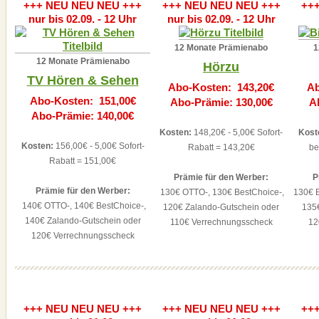
+++ NEU NEU NEU +++
+++ NEU NEU NEU +++
++
nur bis 02.09. - 12 Uhr
nur bis 02.09. - 12 Uhr
12 Monate Prämienabo
1
12 Monate Prämienabo
Hörzu
TV Hören & Sehen
Abo-Kosten: 143,20€
Ab
Abo-Kosten: 151,00€
Abo-Prämie: 130,00€
A
Abo-Prämie: 140,00€
Kosten:
148,20€ - 5,00€ Sofort-
Kost
Kosten:
156,00€ - 5,00€ Sofort-
Rabatt = 143,20€
be
Rabatt = 151,00€
Prämie für den Werber:
P
Prämie für den Werber:
130€ OTTO-, 130€ BestChoice-,
130€ B
140€ OTTO-, 140€ BestChoice-,
120€ Zalando-Gutschein oder
135
140€ Zalando-Gutschein oder
110€ Verrechnungsscheck
12
120€ Verrechnungsscheck
+++ NEU NEU NEU +++
+++ NEU NEU NEU +++
++