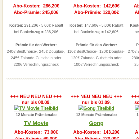
Abo-Kosten: 286,20€
Abo-Kosten: 142,60€
Ab
Abo-Prämie: 245,00€
Abo-Prämie: 120,00€
A
Kosten:
291,20€ - 5,00€ Rabatt
Kosten:
147,60€ - 5,00€ Rabatt
Kost
bei Bankeinzug = 286,20€
bei Bankeinzug = 142,60€
be
Prämie für den Werber:
Prämie für den Werber:
P
240€ BestChoice-, 245€ Douglas-,
110€ BestChoice-, 120€ Douglas-,
270€ B
245€ Zalando-Gutschein oder
120€ Zalando-Gutschein oder
280
220€ Verrechnungsscheck
100€ Verrechnungsscheck
25
+++ NEU NEU NEU +++
+++ NEU NEU NEU +++
++
nur bis 08.09.
nur bis 01.09.
so
12 Monate Prämienabo
12 Monate Prämienabo
1
TV Movie
Gong
Abo-Kosten: 73,00€
Abo-Kosten: 143,20€
A
Abo-Prämie: 60,00€
Abo-Prämie: 120,00€
A