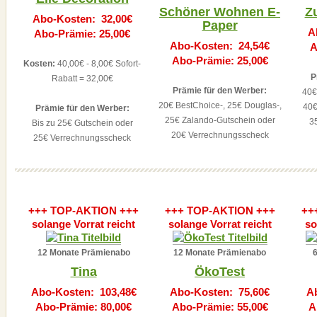
Schöner Wohnen E-
Z
Abo-Kosten: 32,00€
Paper
A
Abo-Prämie: 25,00€
Abo-Kosten: 24,54€
A
Abo-Prämie: 25,00€
Kosten:
40,00€ - 8,00€ Sofort-
P
Rabatt = 32,00€
Prämie für den Werber:
40€
20€ BestChoice-, 25€ Douglas-,
40€
Prämie für den Werber:
25€ Zalando-Gutschein oder
3
Bis zu 25€ Gutschein oder
20€ Verrechnungsscheck
25€ Verrechnungsscheck
+++ TOP-AKTION +++
+++ TOP-AKTION +++
++
solange Vorrat reicht
solange Vorrat reicht
so
12 Monate Prämienabo
12 Monate Prämienabo
Tina
ÖkoTest
Abo-Kosten: 103,48€
Abo-Kosten: 75,60€
A
Abo-Prämie: 80,00€
Abo-Prämie: 55,00€
A