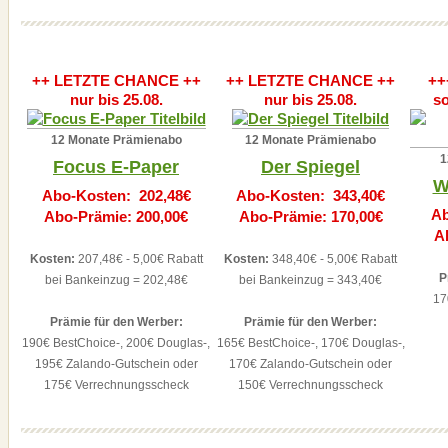
++ LETZTE CHANCE ++
++ LETZTE CHANCE ++
++
nur bis 25.08.
nur bis 25.08.
so
12 Monate Prämienabo
12 Monate Prämienabo
1
Focus E-Paper
Der Spiegel
W
Abo-Kosten: 202,48€
Abo-Kosten: 343,40€
Ab
Abo-Prämie: 200,00€
Abo-Prämie: 170,00€
A
Kosten:
207,48€ - 5,00€ Rabatt
Kosten:
348,40€ - 5,00€ Rabatt
P
bei Bankeinzug = 202,48€
bei Bankeinzug = 343,40€
17
Prämie für den Werber:
Prämie für den Werber:
190€ BestChoice-, 200€ Douglas-,
165€ BestChoice-, 170€ Douglas-,
195€ Zalando-Gutschein oder
170€ Zalando-Gutschein oder
175€ Verrechnungsscheck
150€ Verrechnungsscheck