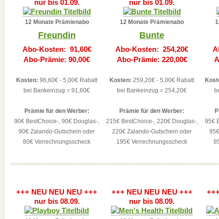
nur bis 01.09.
nur bis 01.09.
12 Monate Prämienabo
12 Monate Prämienabo
1
Freundin
Bunte
Abo-Kosten: 91,60€
Abo-Kosten: 254,20€
A
Abo-Prämie: 90,00€
Abo-Prämie: 220,00€
A
Kosten:
96,60€ - 5,00€ Rabatt
Kosten:
259,20€ - 5,00€ Rabatt
Kost
bei Bankeinzug = 91,60€
bei Bankeinzug = 254,20€
b
Prämie für den Werber:
Prämie für den Werber:
P
90€ BestChoice-, 90€ Douglas-,
215€ BestChoice-, 220€ Douglas-,
95€ B
90€ Zalando-Gutschein oder
220€ Zalando-Gutschein oder
95€
80€ Verrechnungsscheck
195€ Verrechnungsscheck
8
+++ NEU NEU NEU +++
+++ NEU NEU NEU +++
++
nur bis 08.09.
nur bis 08.09.