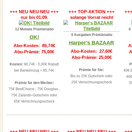
+++ NEU NEU NEU +++
+++ TOP-AKTION +++
++
nur bis 01.09.
solange Vorrat reicht
12 Monate Prämienabo
6
4 Ausgaben Prämienabo
OK!
Harper's BAZAAR
Abo-Kosten: 85,74€
A
Abo-Kosten: 27,60€
Abo-Prämie: 75,00€
A
Abo-Prämie: 25,00€
Kosten:
90,74€ - 5,00€ Rabatt
P
Prämie für Sie:
bei Bankeinzug = 85,74€
40€ B
Bis zu 25€ Gutschein oder
40€
25€ Verrechnungsscheck
Prämie für den Werber:
3
75€ BestChoice-, 75€ Douglas-,
75€ Zalando-Gutschein oder
65€ Verrechnungsscheck
+++ NEU NEU NEU +++
+++ NEU NEU NEU +++
++