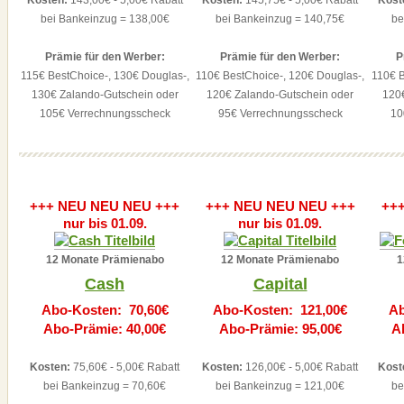
Kosten:
143,00€ - 5,00€ Rabatt
Kosten:
145,75€ - 5,00€ Rabatt
Kost
bei Bankeinzug = 138,00€
bei Bankeinzug = 140,75€
be
Prämie für den Werber:
Prämie für den Werber:
P
115€ BestChoice-, 130€ Douglas-,
110€ BestChoice-, 120€ Douglas-,
110€ B
130€ Zalando-Gutschein oder
120€ Zalando-Gutschein oder
120
105€ Verrechnungsscheck
95€ Verrechnungsscheck
10
+++ NEU NEU NEU +++
+++ NEU NEU NEU +++
++
nur bis 01.09.
nur bis 01.09.
12 Monate Prämienabo
12 Monate Prämienabo
1
Cash
Capital
Abo-Kosten: 70,60€
Abo-Kosten: 121,00€
Ab
Abo-Prämie: 40,00€
Abo-Prämie: 95,00€
A
Kosten:
75,60€ - 5,00€ Rabatt
Kosten:
126,00€ - 5,00€ Rabatt
Kost
bei Bankeinzug = 70,60€
bei Bankeinzug = 121,00€
be